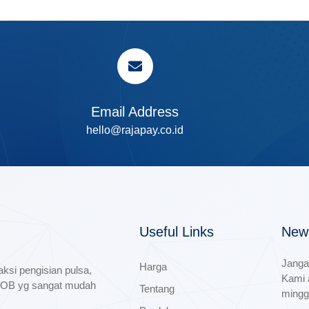
Email Address
hello@rajapay.co.id
Useful Links
News
Janga
Harga
si pengisian pulsa,
Kami 
PPOB yg sangat mudah
Tentang
mingg