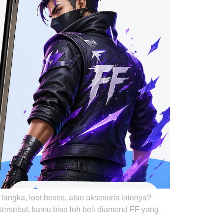
 langka, loot boxes, atau aksesoris lainnya?
 tersebut, kamu bisa loh beli diamond FF yang