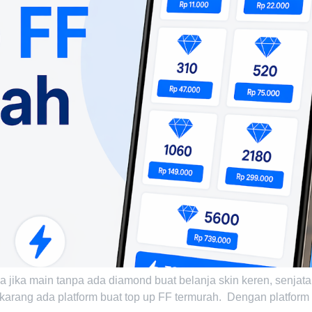
a jika main tanpa ada diamond buat belanja skin keren, senjata
ekarang ada platform buat top up FF termurah. Dengan platform