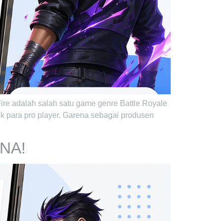
Fire adalah salah satu game genre Battle Royale
uk para pro player. Garena sebagai produsen
ANA!