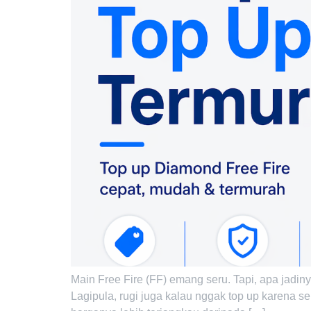
Main Free Fire (FF) emang seru. Tapi, apa jadiny
Lagipula, rugi juga kalau nggak top up karena s