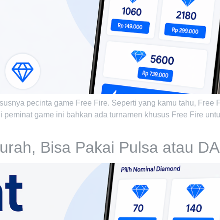
susnya pecinta game Free Fire. Seperti yang kamu tahu, Free 
li peminat game ini bahkan ada turnamen khusus Free Fire unt
rah, Bisa Pakai Pulsa atau D