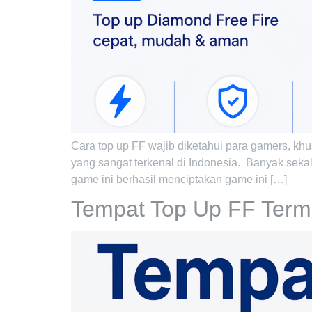
Cara top up FF wajib diketahui para gamers, khu
yang sangat terkenal di Indonesia. Banyak seka
game ini berhasil menciptakan game ini […]
Tempat Top Up FF Termu