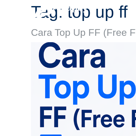
Tag:
Rajapay
top up ff
Har
Cara Top Up FF (Free F