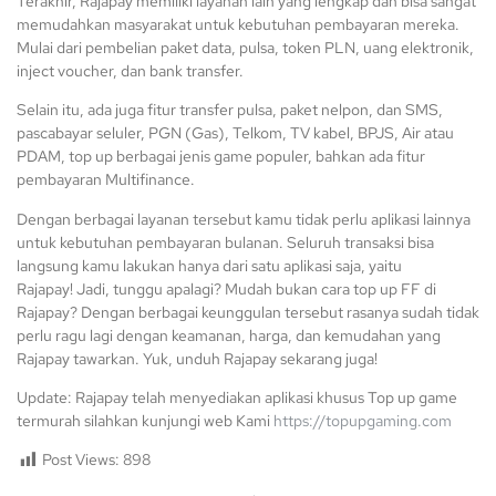
Terakhir, Rajapay memiliki layanan lain yang lengkap dan bisa sangat
memudahkan masyarakat untuk kebutuhan pembayaran mereka.
Mulai dari pembelian paket data, pulsa, token PLN, uang elektronik,
inject voucher, dan bank transfer.
Selain itu, ada juga fitur transfer pulsa, paket nelpon, dan SMS,
pascabayar seluler, PGN (Gas), Telkom, TV kabel, BPJS, Air atau
PDAM, top up berbagai jenis game populer, bahkan ada fitur
pembayaran Multifinance.
Dengan berbagai layanan tersebut kamu tidak perlu aplikasi lainnya
untuk kebutuhan pembayaran bulanan. Seluruh transaksi bisa
langsung kamu lakukan hanya dari satu aplikasi saja, yaitu
Rajapay! Jadi, tunggu apalagi? Mudah bukan cara top up FF di
Rajapay? Dengan berbagai keunggulan tersebut rasanya sudah tidak
perlu ragu lagi dengan keamanan, harga, dan kemudahan yang
Rajapay tawarkan. Yuk, unduh Rajapay sekarang juga!
Update: Rajapay telah menyediakan aplikasi khusus Top up game
termurah silahkan kunjungi web Kami
https://topupgaming.com
Post Views:
898