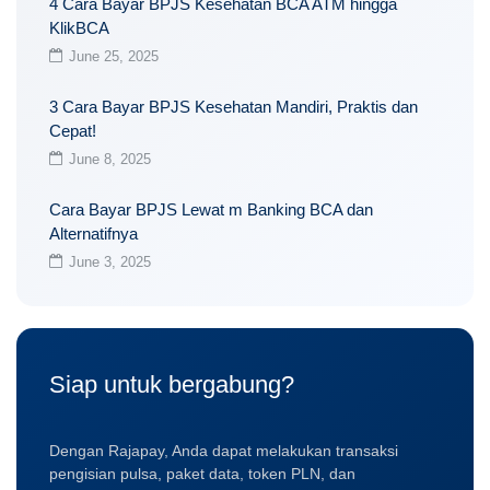
4 Cara Bayar BPJS Kesehatan BCA ATM hingga
KlikBCA
June 25, 2025
3 Cara Bayar BPJS Kesehatan Mandiri, Praktis dan
Cepat!
June 8, 2025
Cara Bayar BPJS Lewat m Banking BCA dan
Alternatifnya
June 3, 2025
Siap untuk bergabung?
Dengan Rajapay, Anda dapat melakukan transaksi
pengisian pulsa, paket data, token PLN, dan