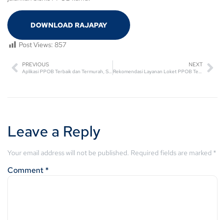
DOWNLOAD RAJAPAY
Post Views:
857
PREVIOUS
NEXT
Aplikasi PPOB Terbaik dan Termurah, Simak Manfaatnya!
Rekomendasi Layanan Loket PPOB Terpercaya
Leave a Reply
Your email address will not be published.
Required fields are marked
*
Comment
*