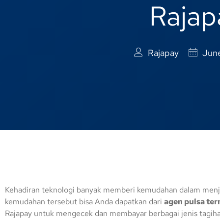
Rajap
Rajapay
June
Kehadiran teknologi banyak memberi kemudahan dalam menjala
kemudahan tersebut bisa Anda dapatkan dari
agen pulsa ter
Rajapay untuk mengecek dan membayar berbagai jenis tagiha