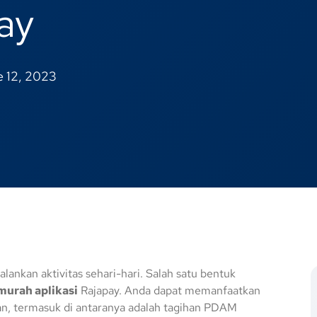
ay
 12, 2023
nkan aktivitas sehari-hari. Salah satu bentuk
murah aplikasi
Rajapay. Anda dapat memanfaatkan
n, termasuk di antaranya adalah tagihan PDAM