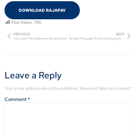
DOWNLOAD RAJAPAY
Post Views:
796
PREVIOUS
NEXT
Cara Jual Pulsa Telkomsel​ dengan Mudah yang Pasti Cuan!
Tempat Penjualan Pulsa Listrik yang Aman dan Terpercaya
Leave a Reply
Your email address will not be published.
Required fields are marked
*
Comment
*