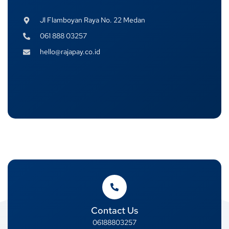
Jl Flamboyan Raya No. 22 Medan
061 888 03257
hello@rajapay.co.id
Contact Us
06188803257