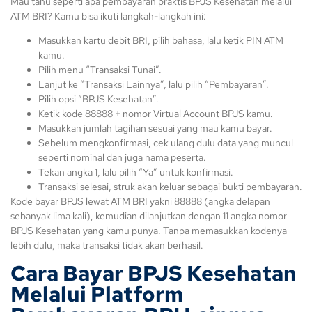
Mau tahu seperti apa pembayaran praktis BPJS Kesehatan melalui
ATM BRI? Kamu bisa ikuti langkah-langkah ini:
Masukkan kartu debit BRI, pilih bahasa, lalu ketik PIN ATM
kamu.
Pilih menu “Transaksi Tunai”.
Lanjut ke “Transaksi Lainnya”, lalu pilih “Pembayaran”.
Pilih opsi “BPJS Kesehatan”.
Ketik kode 88888 + nomor Virtual Account BPJS kamu.
Masukkan jumlah tagihan sesuai yang mau kamu bayar.
Sebelum mengkonfirmasi, cek ulang dulu data yang muncul
seperti nominal dan juga nama peserta.
Tekan angka 1, lalu pilih “Ya” untuk konfirmasi.
Transaksi selesai, struk akan keluar sebagai bukti pembayaran.
Kode bayar BPJS lewat ATM BRI yakni 88888 (angka delapan
sebanyak lima kali), kemudian dilanjutkan dengan 11 angka nomor
BPJS Kesehatan yang kamu punya. Tanpa memasukkan kodenya
lebih dulu, maka transaksi tidak akan berhasil.
Cara Bayar BPJS Kesehatan
Melalui Platform