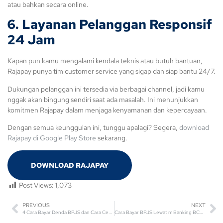
atau bahkan secara online.
6. Layanan Pelanggan Responsif
24 Jam
Kapan pun kamu mengalami kendala teknis atau butuh bantuan,
Rajapay punya tim customer service yang sigap dan siap bantu 24/7.
Dukungan pelanggan ini tersedia via berbagai channel, jadi kamu
nggak akan bingung sendiri saat ada masalah. Ini menunjukkan
komitmen Rajapay dalam menjaga kenyamanan dan kepercayaan.
Dengan semua keunggulan ini, tunggu apalagi? Segera,
download
Rajapay di Google Play Store
sekarang.
DOWNLOAD RAJAPAY
Post Views:
1,073
PREVIOUS
NEXT
4 Cara Bayar Denda BPJS dan Cara Cek Total Tagihannya
Cara Bayar BPJS Lewat m Banking BCA dan Alternatifnya