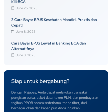
KlikBCA
June 25, 2025
3 Cara Bayar BPJS Kesehatan Mandiri, Praktis dan
Cepat!
June 8, 2025
Cara Bayar BPJS Lewat m Banking BCA dan
Alternatifnya
June 3, 2025
Siap untuk bergabung?
Dengan Rajapay, Anda dapat melakukan transaksi
pengisian pulsa, paket data, token PLN, dan pembayaran
tagihan PPOB secara sederhana, tanpa ribet, dari
berbagai lokasi dan kapan pun Anda inginkan!