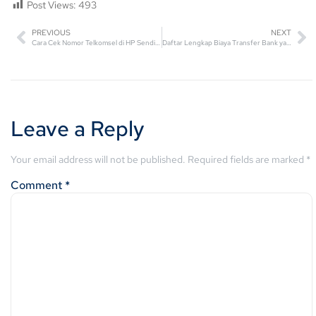
Post Views:
493
PREVIOUS
NEXT
Cara Cek Nomor Telkomsel di HP Sendiri Paling Cepat
Daftar Lengkap Biaya Transfer Bank yang Berbeda
Leave a Reply
Your email address will not be published.
Required fields are marked
*
Comment
*