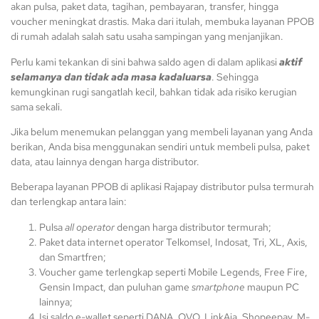
akan pulsa, paket data, tagihan, pembayaran, transfer, hingga
voucher meningkat drastis. Maka dari itulah, membuka layanan PPOB
di rumah adalah salah satu usaha sampingan yang menjanjikan.
Perlu kami tekankan di sini bahwa saldo agen di dalam aplikasi
aktif
selamanya dan tidak ada masa kadaluarsa
. Sehingga
kemungkinan rugi sangatlah kecil, bahkan tidak ada risiko kerugian
sama sekali.
Jika belum menemukan pelanggan yang membeli layanan yang Anda
berikan, Anda bisa menggunakan sendiri untuk membeli pulsa, paket
data, atau lainnya dengan harga distributor.
Beberapa layanan PPOB di aplikasi Rajapay distributor pulsa termurah
dan terlengkap antara lain:
Pulsa
all operator
dengan harga distributor termurah;
Paket data internet operator Telkomsel, Indosat, Tri, XL, Axis,
dan Smartfren;
Voucher game terlengkap seperti Mobile Legends, Free Fire,
Gensin Impact, dan puluhan game
smartphone
maupun PC
lainnya;
Isi saldo e-wallet seperti DANA, OVO, LinkAja, Shopeepay, M-