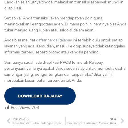
Langkah selanjutnya tinggal melakukan transaksi sebanyak mungkin
di aplikasi.
Setiap kali Anda transaksi, akan mendapatkan poin guna
meningkatkan keanggotaan agen. Di mana poin ini nantinya bisa Anda
tukar menjadi uang rupiah atau saldo di dalam akun.
Anda bisa melihat
daftar harga Rajapay
ini terlebih dulu untuk setiap
layanan yang ada. Kemudian, masuk ke grup supaya tidak ketinggalan
informasi terbaru seperti promo atau kendala pending.
Semuanya sudah ada di aplikasi PPOB termurah Rajapay,
pertanyaannya hanya apakah Anda sudah siap untuk membuka usaha
sampingan yang menguntungkan dan tanpa risiko? Jika iya, ini
merupakan kesempatan terbaik untuk Anda.
DOWNLOAD RAJAPAY
Post Views:
709
PREVIOUS
NEXT
Cara Transfer Pulsa Tri dengan Cepat dan Mudah
Cara Transfer Pulsa Axis, Masalah Umum dan Solusinya