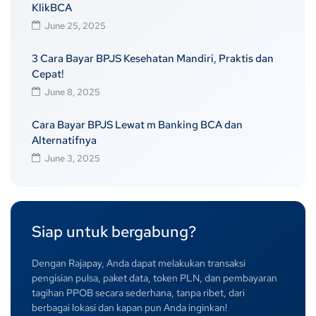
KlikBCA
June 25, 2025
3 Cara Bayar BPJS Kesehatan Mandiri, Praktis dan
Cepat!
June 8, 2025
Cara Bayar BPJS Lewat m Banking BCA dan
Alternatifnya
June 3, 2025
Siap untuk bergabung?
Dengan Rajapay, Anda dapat melakukan transaksi
pengisian pulsa, paket data, token PLN, dan pembayaran
tagihan PPOB secara sederhana, tanpa ribet, dari
berbagai lokasi dan kapan pun Anda inginkan!