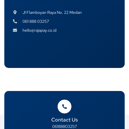
Jl Flamboyan Raya No. 22 Medan
061 888 03257
hello@rajapay.co.id
Contact Us
06188803257