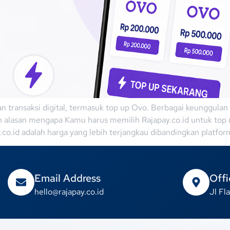
han transaksi digital, termasuk top up Ovo. Berbagai keunggula
h alasan mengapa Kamu harus memilih Rajapay.co.id untuk top
co.id adalah harga yang lebih terjangkau dibandingkan platfor
Email Address
Offi
hello@rajapay.co.id
Jl F