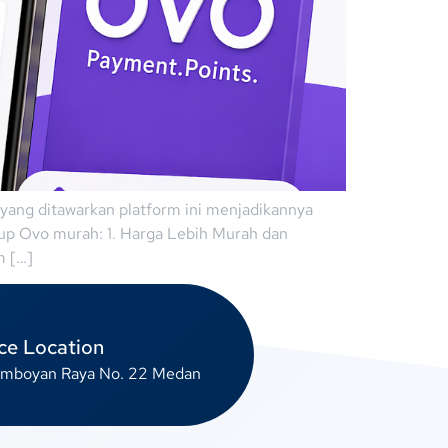
n yang ditawarkan platform ini menjadikannya
 up Ovo murah: 1. Harga Lebih Murah dan
m […]
ce Location
lamboyan Raya No. 22 Medan