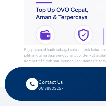
Rajapay.co.id hadir sebagai solusi untuk kebutu
pilihan utama bagi pengguna Ovo. Berikut adala
Kompetitif Salah satu keunggulan utama Rajapay.
Contact Us
06188803257