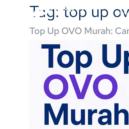
Tag:
top up o
Rajapay
Harg
Top Up OVO Murah: Car