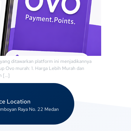
n yang ditawarkan platform ini menjadikannya
 up Ovo murah: 1. Harga Lebih Murah dan
m […]
ce Location
lamboyan Raya No. 22 Medan