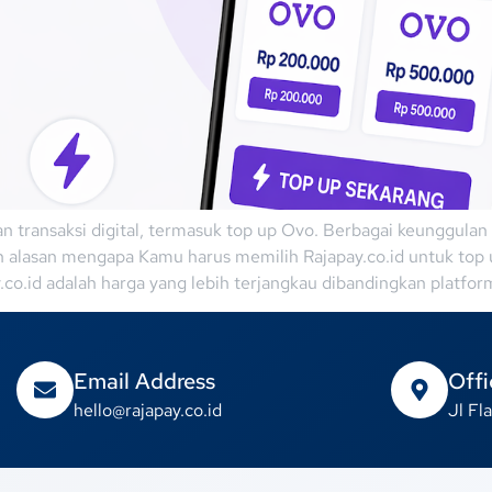
han transaksi digital, termasuk top up Ovo. Berbagai keunggula
h alasan mengapa Kamu harus memilih Rajapay.co.id untuk top
co.id adalah harga yang lebih terjangkau dibandingkan platfor
Email Address
Offi
hello@rajapay.co.id
Jl F