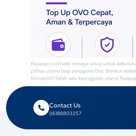
Rajapay.co.id hadir sebagai solusi untuk kebutu
pilihan utama bagi pengguna Ovo. Berikut adala
Kompetitif Salah satu keunggulan utama Rajapay.
Contact Us
06188803257