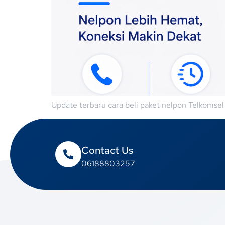
Update terbaru cara beli paket nelpon Telkomse
Contact Us
06188803257