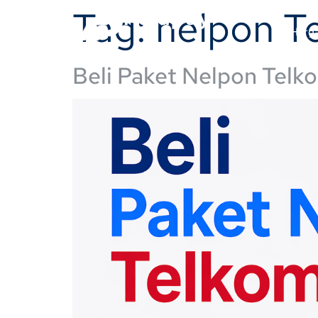
Tag:
nelpon T
Rajapay
Harg
Beli Paket Nelpon Telk