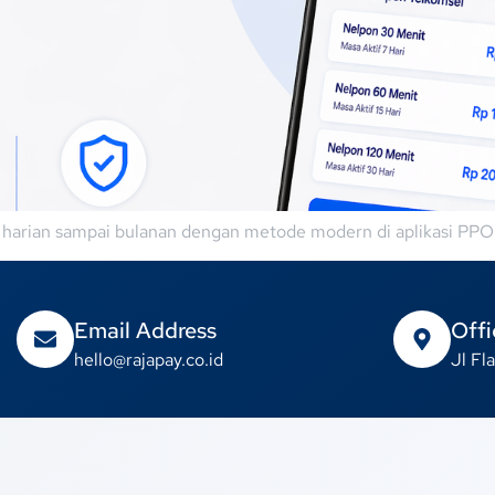
l harian sampai bulanan dengan metode modern di aplikasi PPO
Email Address
Offi
hello@rajapay.co.id
Jl F