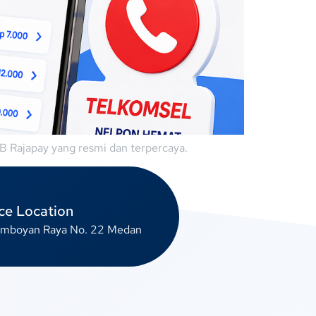
B Rajapay yang resmi dan terpercaya.
ce Location
lamboyan Raya No. 22 Medan