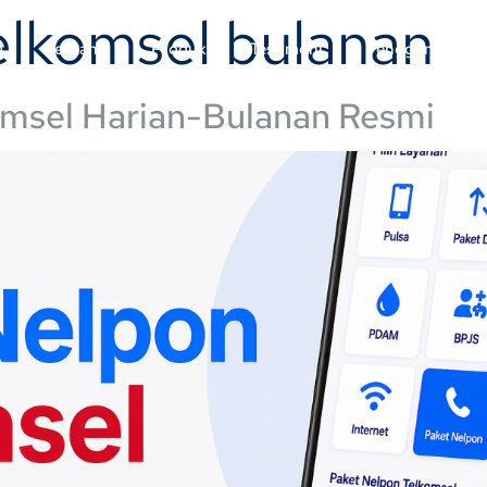
elkomsel bulanan
a
Tentang
Produk
Testimoni
Penggunaan
omsel Harian-Bulanan Resmi