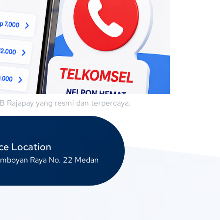
B Rajapay yang resmi dan terpercaya.
ce Location
lamboyan Raya No. 22 Medan