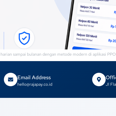
l harian sampai bulanan dengan metode modern di aplikasi PPO
Email Address
Offi
hello@rajapay.co.id
Jl F