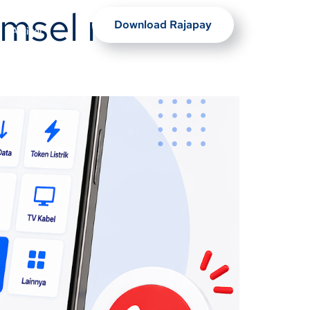
komsel murah
Download Rajapay
Artikel