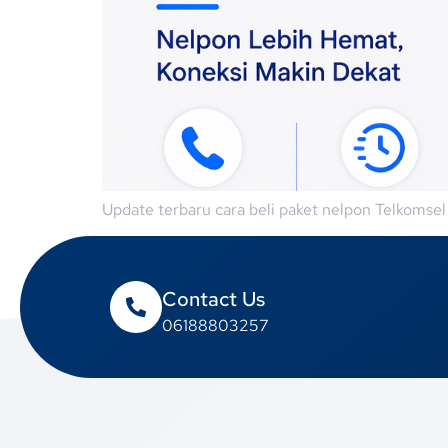
Update terbaru cara beli paket nelpon Telkomse
Contact Us
06188803257