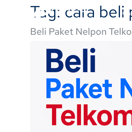
Tag:
cara beli
Rajapay
Harg
Beli Paket Nelpon Telk