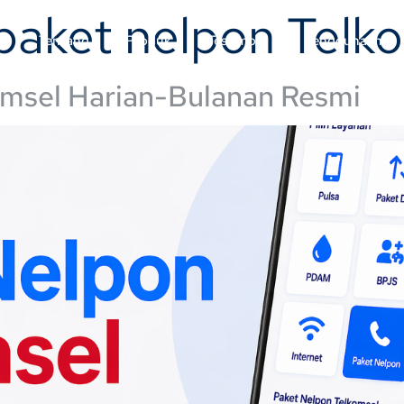
 paket nelpon Tel
a
Tentang
Produk
Testimoni
Penggunaan
omsel Harian-Bulanan Resmi