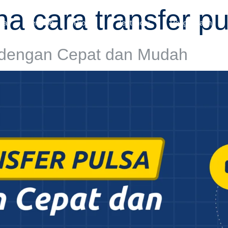
 cara transfer pul
ga
Tentang
Produk
Testimoni
Penggunaan
i dengan Cepat dan Mudah