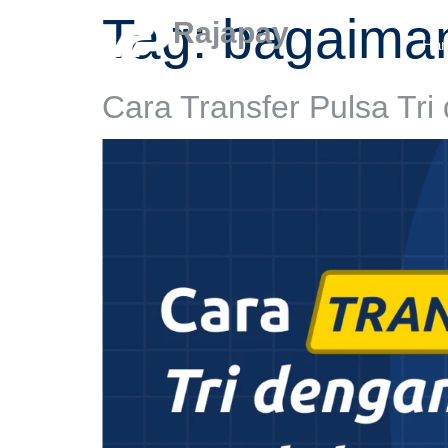
Tag:
bagaimana
Rajapay
Har
Cara Transfer Pulsa Tr