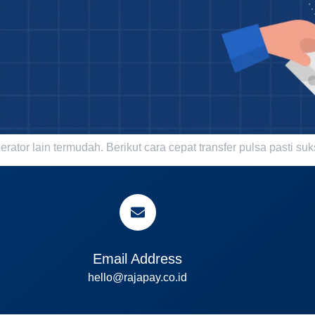
erator lain termudah. Berikut cara cepat transfer pulsa pasti suk
Email Address
hello@rajapay.co.id