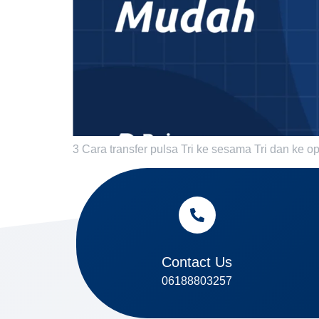
3 Cara transfer pulsa Tri ke sesama Tri dan ke op
Contact Us
06188803257