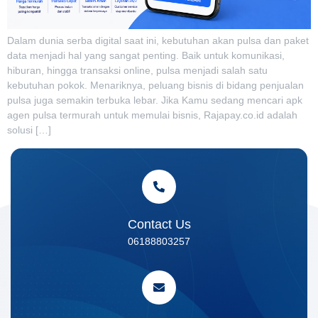
Dalam dunia serba digital saat ini, kebutuhan akan pulsa dan paket
data menjadi hal yang sangat penting. Baik untuk komunikasi,
hiburan, hingga transaksi online, pulsa menjadi salah satu
kebutuhan pokok. Menariknya, peluang bisnis di bidang penjualan
pulsa juga semakin terbuka lebar. Jika Kamu sedang mencari apk
agen pulsa termurah untuk memulai bisnis, Rajapay.co.id adalah
solusi […]
Contact Us
06188803257